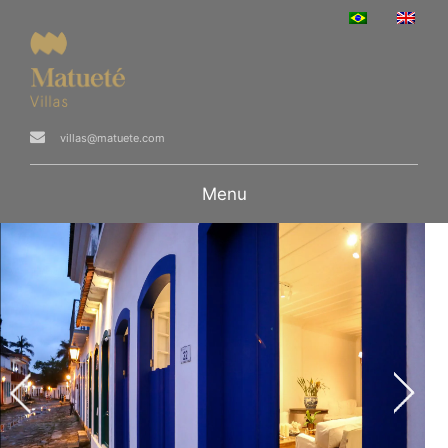
villas@matuete.com
Menu