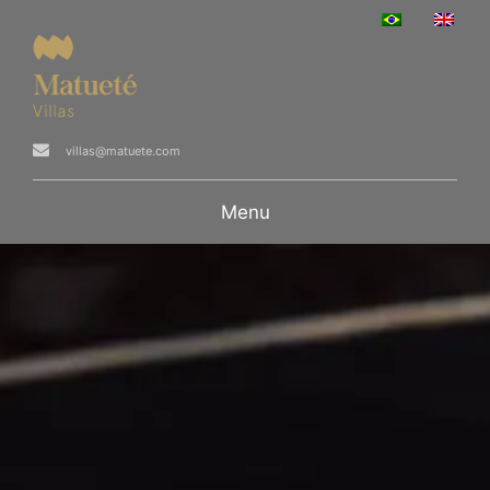
villas@matuete.com
Menu