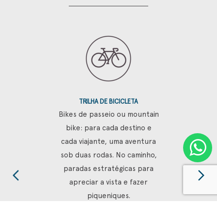
PASSEIO DE CAIAQUE
Cercados pela mata nativa, os
passeios de caiaque são um
verdadeiro respiro no meio
das férias. Como companhia,
o barulho dos pássaros e o
vaivém da água.