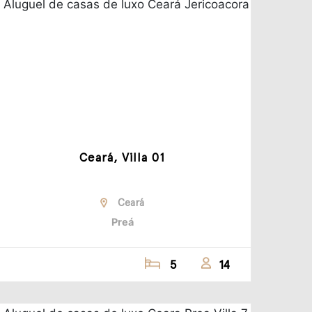
Ceará, Villa 01
Ceará
Preá
5
14