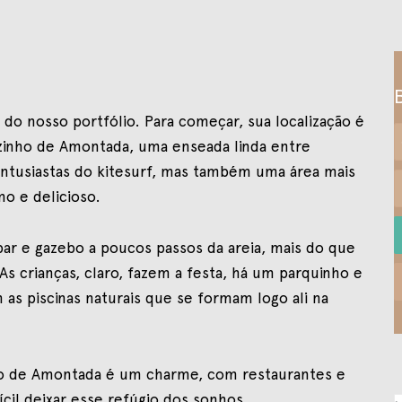
 do nosso portfólio. Para começar, sua localização é
izinho de Amontada, uma enseada linda entre
entusiastas do kitesurf, mas também uma área mais
o e delicioso.
bar e gazebo a poucos passos da areia, mais do que
As crianças, claro, fazem a festa, há um parquinho e
 as piscinas naturais que se formam logo ali na
nho de Amontada é um charme, com restaurantes e
ícil deixar esse refúgio dos sonhos.