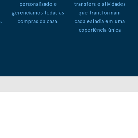
personalizado e
transfers e atividades
gerenciamos todas as
que transformam
.
compras da casa.
cada estadia em uma
experiência única