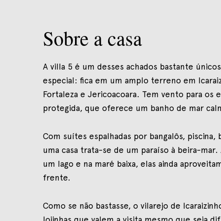
Sobre a casa
A villa 5 é um desses achados bastante únicos
especial: fica em um amplo terreno em Icara
Fortaleza e Jericoacoara. Tem vento para os 
protegida, que oferece um banho de mar calm
Com suítes espalhadas por bangalôs, piscina, 
uma casa trata-se de um paraíso à beira-mar. 
um lago e na maré baixa, elas ainda aproveitam
frente.
Como se não bastasse, o vilarejo de Icaraizi
lojinhas que valem a visita mesmo que seja dif