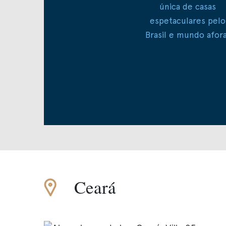
única de casas
espetaculares pelo
Brasil e mundo afora
Ceará