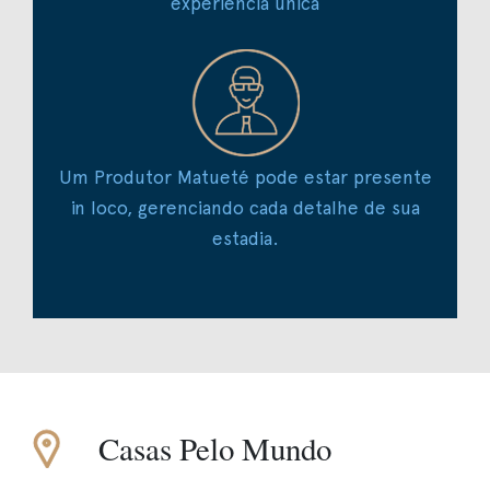
experiência única
Um Produtor Matueté pode estar presente
in loco, gerenciando cada detalhe de sua
estadia.
Casas Pelo Mundo