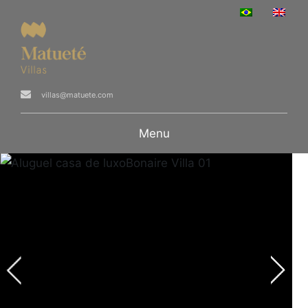
villas@matuete.com
Menu