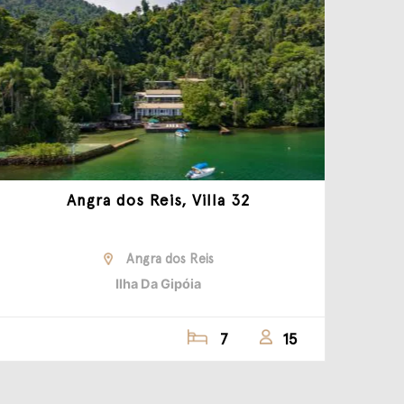
Angra dos Reis, Villa 32
Angra dos Reis
Ilha Da Gipóia
7
15