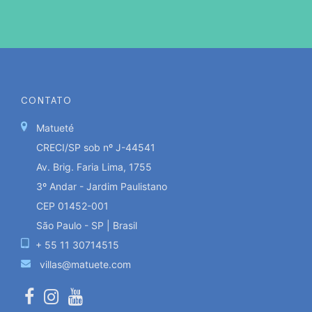
CONTATO
Matueté
CRECI/SP sob nº J-44541
Av. Brig. Faria Lima, 1755
3º Andar - Jardim Paulistano
CEP 01452-001
São Paulo - SP | Brasil
+ 55 11 30714515
villas@matuete.com