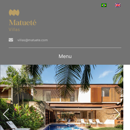
villas@matuete.com
Menu