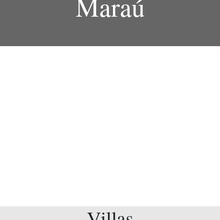
Maraú
Villas