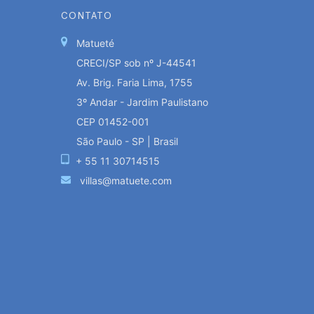
CONTATO
Matueté
CRECI/SP sob nº J-44541
Av. Brig. Faria Lima, 1755
3º Andar - Jardim Paulistano
CEP 01452-001
São Paulo - SP | Brasil
+ 55 11 30714515
villas@matuete.com