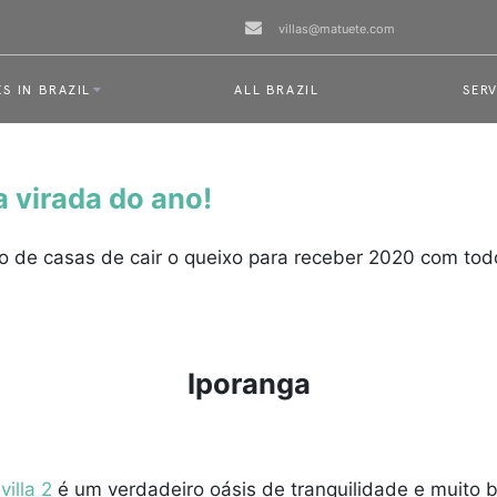
villas@matuete.com
S IN BRAZIL
ALL BRAZIL
SERV
 virada do ano!
 de casas de cair o queixo para receber 2020 com todo 
Iporanga
a
villa 2
é um verdadeiro oásis de tranquilidade e muito