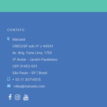
CONTATO
Matueté
CRECI/SP sob nº J-44541
Av. Brig. Faria Lima, 1755
3º Andar - Jardim Paulistano
CEP 01452-001
São Paulo - SP | Brasil
+ 55 11 30714515
villas@matuete.com