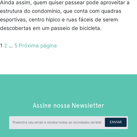
Ainda assim, quem quiser passear pode aproveitar a
estrutura do condomínio, que conta com quadras
esportivas, centro hípico e ruas fáceis de serem
descobertas em um passeio de bicicleta.
Paginação
Pagina
Pagina
Pagina
1
2
…
5
Próxima página
de
posts
Assine nossa Newsletter
ENVIAR