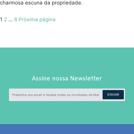
charmosa escuna da propriedade.
Paginação
Pagina
Pagina
Pagina
1
2
…
8
Próxima página
de
posts
Assine nossa Newsletter
ENVIAR