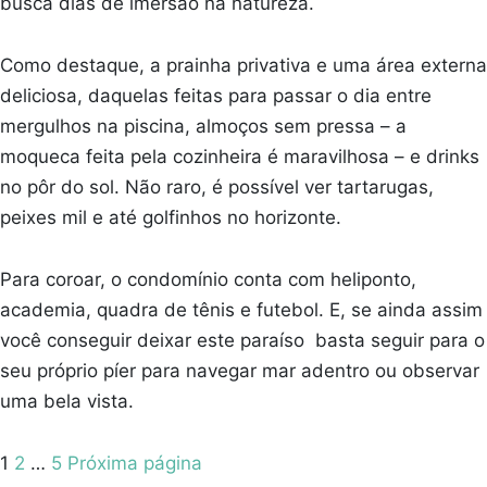
busca dias de imersão na natureza.
Como destaque, a prainha privativa e uma área externa
deliciosa, daquelas feitas para passar o dia entre
mergulhos na piscina, almoços sem pressa – a
moqueca feita pela cozinheira é maravilhosa – e drinks
no pôr do sol. Não raro, é possível ver tartarugas,
peixes mil e até golfinhos no horizonte.
Para coroar, o condomínio conta com heliponto,
academia, quadra de tênis e futebol. E, se ainda assim
você conseguir deixar este paraíso basta seguir para o
seu próprio píer para navegar mar adentro ou observar
uma bela vista.
Paginação
Pagina
Pagina
Pagina
1
2
…
5
Próxima página