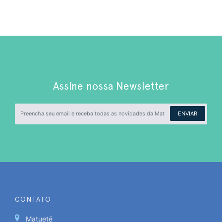
de
posts
Assine nossa Newsletter
ENVIAR
CONTATO
Matueté